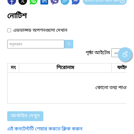
আপনার মতামত প্রদান করুন
নোটিশ
এডভান্সড অপশনগুলো দেখান
পৃষ্ঠা আইটেম
নং
শিরোনাম
ফাইল সম
কোনো তথ্য পাওয়া য
আর্কাইভ দেখুন
এই কনটেন্টটি শেয়ার করতে ক্লিক করুন